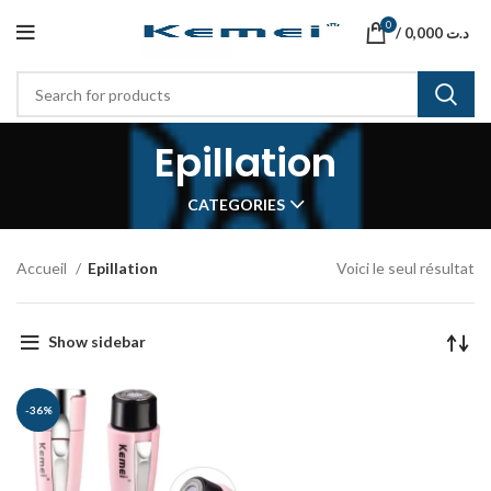
0
/
0,000
د.ت
Epillation
CATEGORIES
Accueil
Epillation
Voici le seul résultat
Show sidebar
-36%