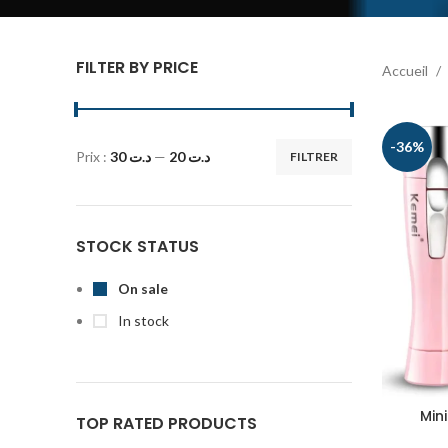
FILTER BY PRICE
Accueil
-36%
Prix :
د.ت 30
—
د.ت 20
FILTRER
STOCK STATUS
On sale
In stock
Min
TOP RATED PRODUCTS