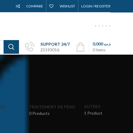
COMPARE
WISHLIST
LOGIN / REGISTER
0,000
د.ت
SUPPORT 24/7
25193016
0
items
AUTRES
UX
TRAITEMENT DE PEAU
1 Product
0 Products