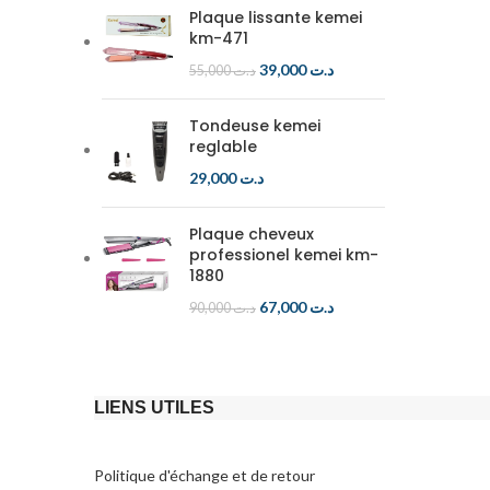
Plaque lissante kemei
km-471
39,000
د.ت
55,000
د.ت
Tondeuse kemei
reglable
29,000
د.ت
Plaque cheveux
professionel kemei km-
1880
67,000
د.ت
90,000
د.ت
LIENS UTILES
Politique d'échange et de retour​