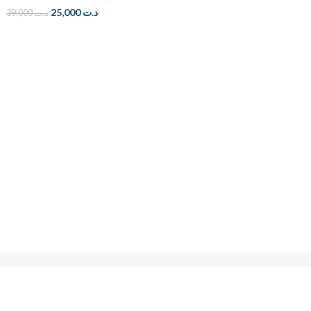
25,000
د.ت
39,000
د.ت