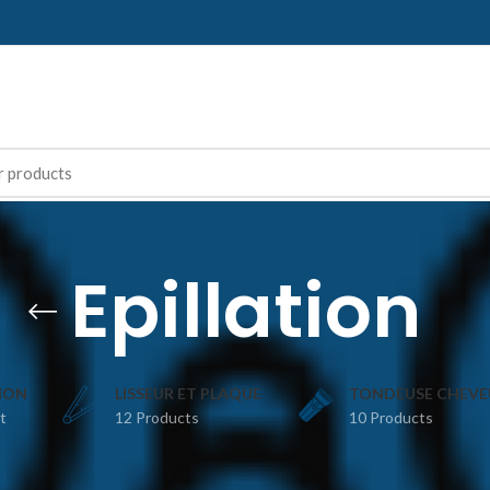
Epillation
TION
LISSEUR ET PLAQUE
TONDEUSE CHEVE
t
12 Products
10 Products