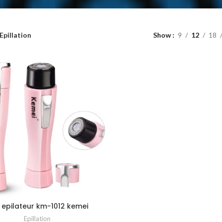
Epillation
Show
9
12
18
i epilateur km-1012 kemei
Epillation