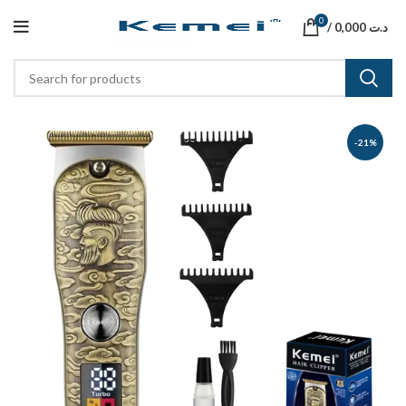
0
/
0,000
د.ت
-21%