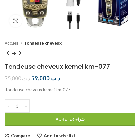
Click to enlarge
Accueil
Tondeuse cheveux
Tondeuse cheveux kemei km-077
59,000
د.ت
75,000
د.ت
Tondeuse cheveux kemei km-077
ACHETER-شراء
Compare
Add to wishlist