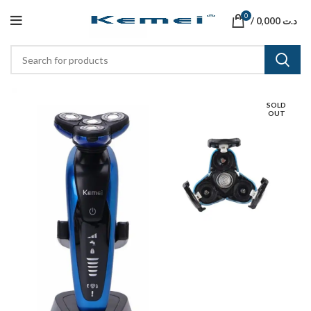
0
/
0,000
د.ت
SOLD
OUT