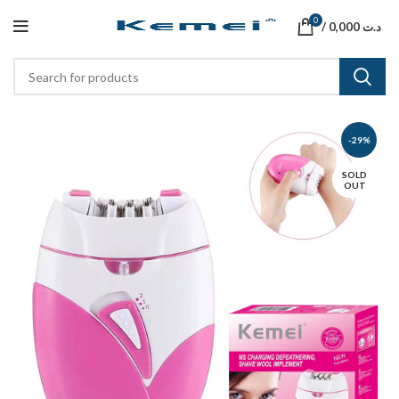
0
/
0,000
د.ت
-29%
SOLD
OUT