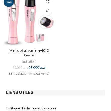
-36%
Mini epilateur km-1012
kemei
Epillation
25,000
د.ت
39,000
د.ت
Mini epilateur km-1012 kemei
LIENS UTILES
Politique d'échange et de retour​