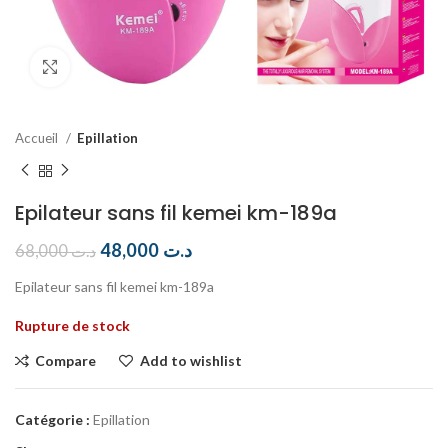
Click to enlarge
Accueil
Epillation
Epilateur sans fil kemei km-189a
48,000
د.ت
68,000
د.ت
Epilateur sans fil kemei km-189a
Rupture de stock
Compare
Add to wishlist
Catégorie :
Epillation