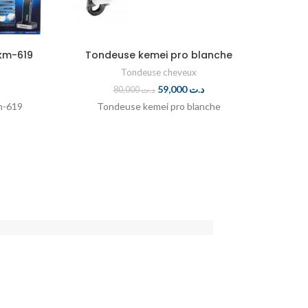
km-619
Tondeuse kemei pro blanche
Tond
Tondeuse cheveux
59,000
د.ت
80,000
د.ت
m-619
Tondeuse kemei pro blanche
To