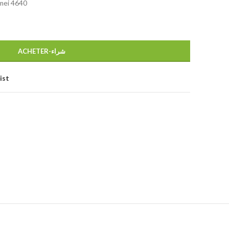
mei 4640
ACHETER-شراء
ist