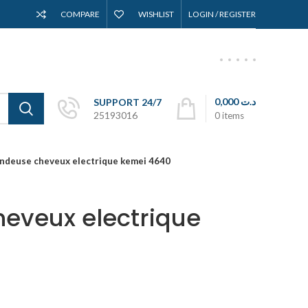
COMPARE
WISHLIST
LOGIN / REGISTER
0,000
د.ت
SUPPORT 24/7
25193016
0
items
ndeuse cheveux electrique kemei 4640
eveux electrique