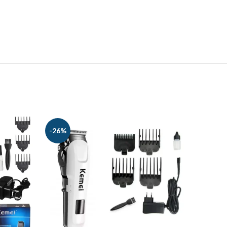
-26%
-21%