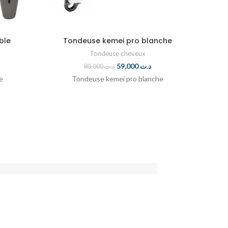
ble
Tondeuse kemei pro blanche
Tond
Tondeuse cheveux
59,000
د.ت
80,000
د.ت
e
Tondeuse kemei pro blanche
To