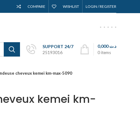
COMPARE
WISHLIST
LOGIN / REGISTER
0,000
د.ت
SUPPORT 24/7
25193016
0
items
ndeuse cheveux kemei km-max-5090
heveux kemei km-