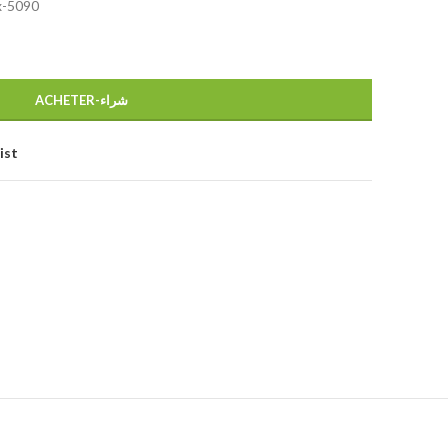
x-5090
ACHETER-شراء
ist