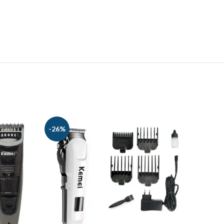
-26%
-22%