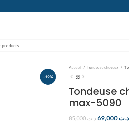
Accueil
Tondeuse cheveux
To
-19%
Tondeuse c
max-5090
69,000
د.ت
85,000
د.ت