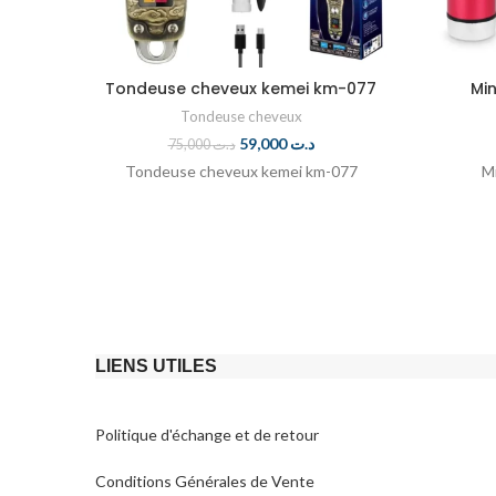
Tondeuse cheveux kemei km-077
Min
Tondeuse cheveux
59,000
د.ت
75,000
د.ت
Tondeuse cheveux kemei km-077
M
LIENS UTILES
Politique d'échange et de retour​
Conditions Générales de Vente