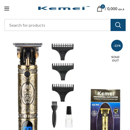
0
/
0,000
د.ت
-22%
SOLD
OUT