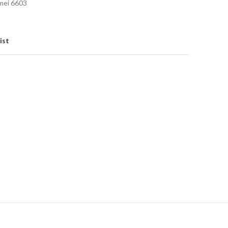
mei 6603
ist