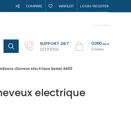
COMPARE
WISHLIST
LOGIN / REGISTER
0,000
د.ت
SUPPORT 24/7
25193016
0
items
ndeuse cheveux electrique kemei 6603
eveux electrique