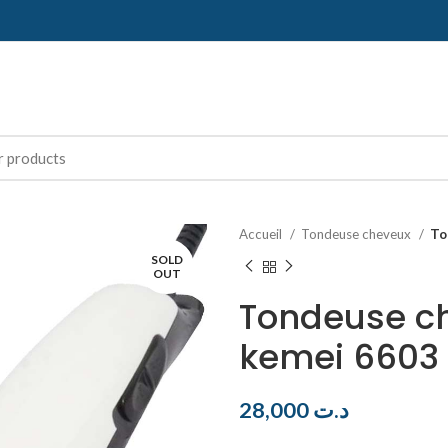
Accueil
Tondeuse cheveux
To
SOLD
OUT
Tondeuse ch
kemei 6603
28,000
د.ت