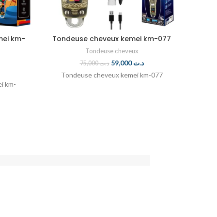
mei km-
Tondeuse cheveux kemei km-077
M
Tondeuse cheveux
59,000
د.ت
75,000
د.ت
Tondeuse cheveux kemei km-077
i km-