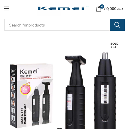
0
/
0,000
د.ت
SOLD
OUT