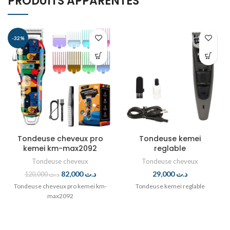
PRODUITS APPARENTÉS
-32%
Tondeuse cheveux pro
Tondeuse kemei
kemei km-max2092
reglable
Tondeuse cheveux
Tondeuse cheveux
82,000
د.ت
29,000
د.ت
120,000
د.ت
Tondeuse cheveux pro kemei km-
Tondeuse kemei reglable
max2092